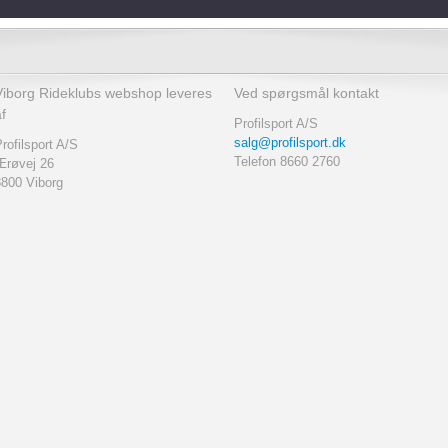
Viborg Rideklubs webshop leveres
Ved spørgsmål kontakt
f
Profilsport A/S
salg@profilsport.dk
rofilsport A/S
Telefon 8660 2760
Ærøvej 26
8800 Viborg