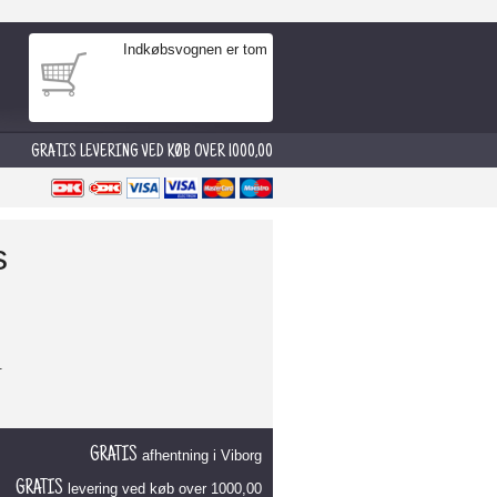
Indkøbsvognen er tom
0 GRATIS LEVERING VED KØB OVER 1000,00
s
.
GRATIS
afhentning i Viborg
GRATIS
levering ved køb over 1000,00